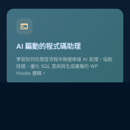
terminal
AI 驅動的程式碼助理
學習如何在開發流程中無縫串接 AI 助理，協助
除錯、優化 SQL 查詢與生成複雜的 WP
Hooks 邏輯。